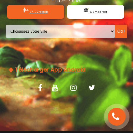
= La 2
à 4€
C.G.V
En Livraison
A Emporter
Go!
Télécharger App Android