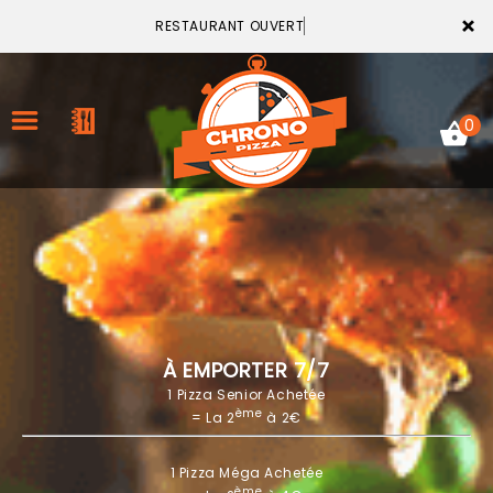
×
RESTAURANT OUVERT
0
ACCUEIL
LA CARTE
VOTRE COMPTE
À EMPORTER 7/7
1 Pizza Senior Achetée
NOTRE RESTAURANT
ème
= La 2
à 2€
VOS AVIS
1 Pizza Méga Achetée
MENTIONS LÉGALES
ème