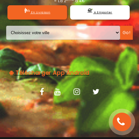
= La 2
à 4€
C.G.V
En Livraison
A Emporter
Go!
Télécharger App Android