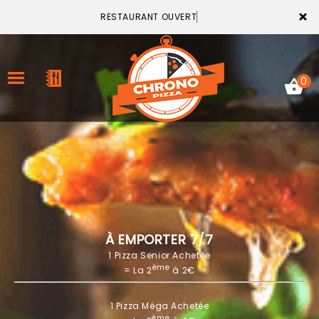
×
RESTAURANT OUVERT
0
ACCUEIL
LA CARTE
VOTRE COMPTE
À EMPORTER 7/7
1 Pizza Senior Achetée
NOTRE RESTAURANT
ème
= La 2
à 2€
VOS AVIS
1 Pizza Méga Achetée
MENTIONS LÉGALES
ème