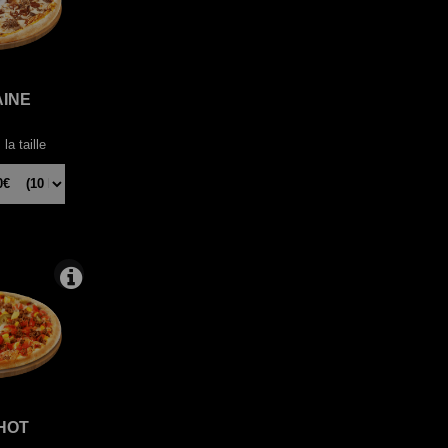
AINE
la taille
HOT