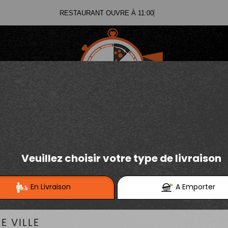
RESTAURANT OUV
03.21.02.70.11
E
Se connecter / S'inscrire
03.21.25.91.12
PIZZAS TOMATE