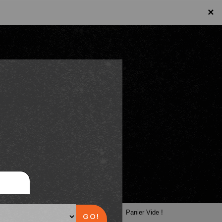
×
×
Panier
Panier Vide !