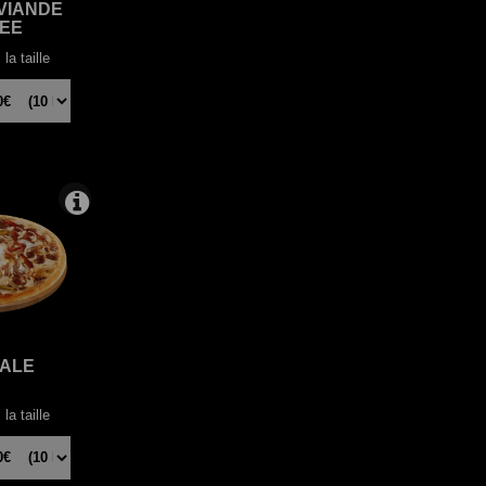
VIANDE
EE
la taille
TALE
la taille