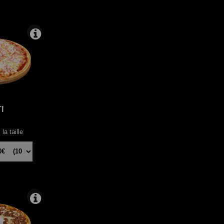
I
la taille