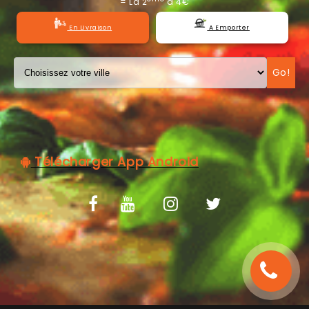
= La 2
à 4€
C.G.V
En Livraison
A Emporter
Go!
Télécharger App Android