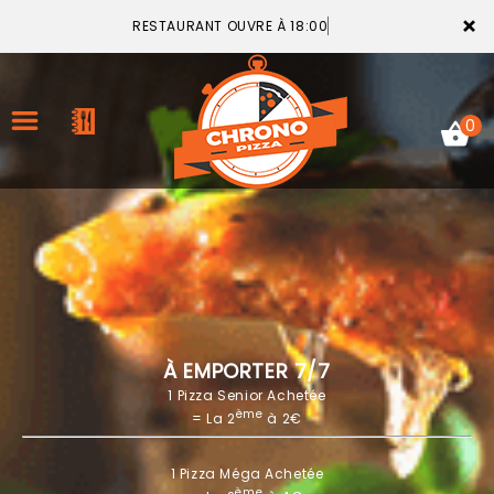
×
RESTAURANT OUVRE À 18:00
0
ACCUEIL
LA CARTE
VOTRE COMPTE
À EMPORTER 7/7
1 Pizza Senior Achetée
NOTRE RESTAURANT
ème
= La 2
à 2€
VOS AVIS
1 Pizza Méga Achetée
MENTIONS LÉGALES
ème