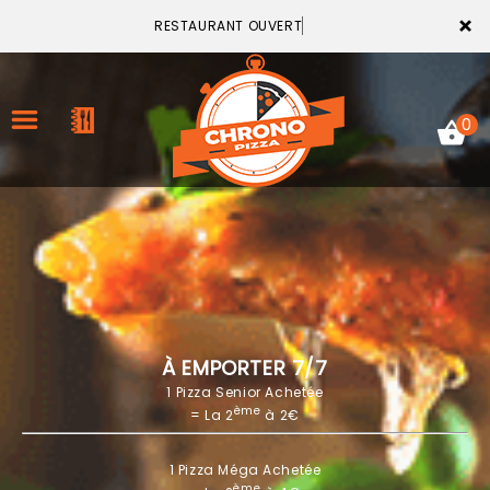
×
RESTAURANT OUVERT
0
ACCUEIL
LA CARTE
VOTRE COMPTE
À EMPORTER 7/7
1 Pizza Senior Achetée
NOTRE RESTAURANT
ème
= La 2
à 2€
VOS AVIS
1 Pizza Méga Achetée
MENTIONS LÉGALES
ème