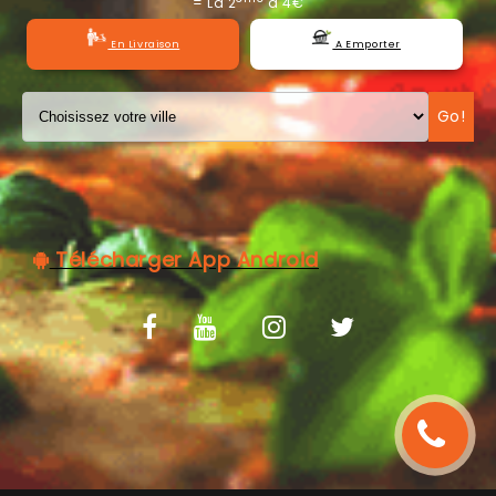
= La 2
à 4€
C.G.V
En Livraison
A Emporter
Go!
Télécharger App Android