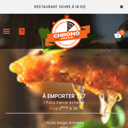
×
RESTAURANT OUVRE À 18:00
0
ACCUEIL
LA CARTE
VOTRE COMPTE
À EMPORTER 7/7
1 Pizza Senior Achetée
NOTRE RESTAURANT
ème
= La 2
à 2€
VOS AVIS
1 Pizza Méga Achetée
MENTIONS LÉGALES
ème