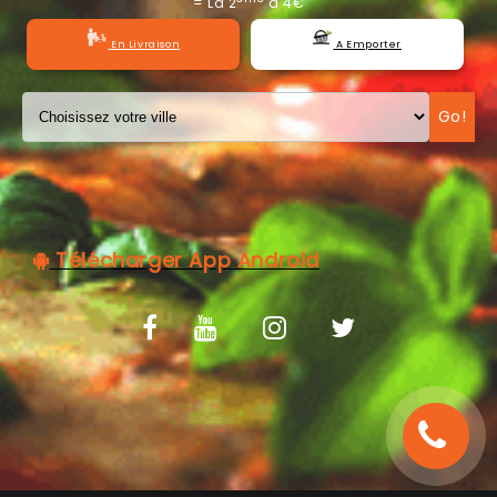
= La 2
à 4€
C.G.V
En Livraison
A Emporter
Go!
Télécharger App Android