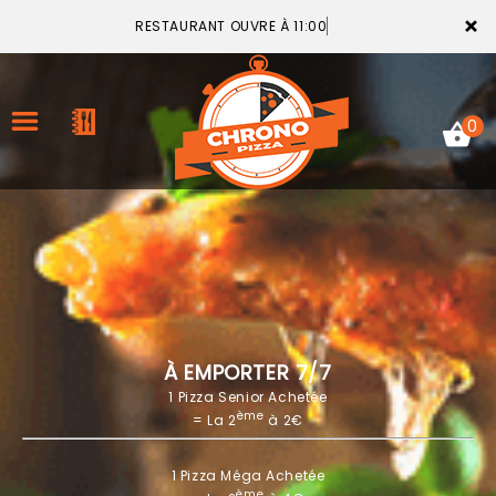
×
RESTAURANT OUVRE À 11:00
0
ACCUEIL
LA CARTE
VOTRE COMPTE
À EMPORTER 7/7
1 Pizza Senior Achetée
NOTRE RESTAURANT
ème
= La 2
à 2€
VOS AVIS
1 Pizza Méga Achetée
MENTIONS LÉGALES
ème