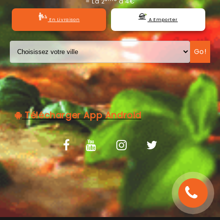
= La 2
à 4€
C.G.V
En Livraison
A Emporter
Go!
Télécharger App Android