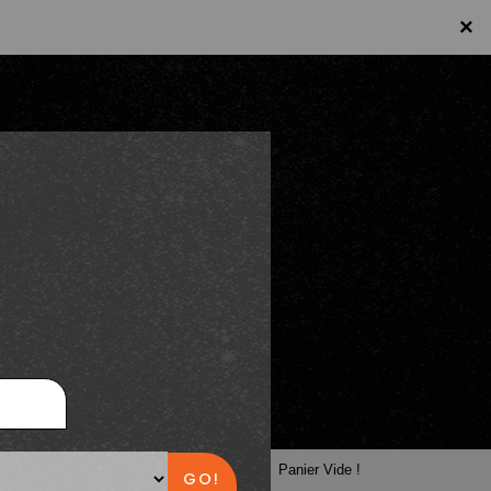
×
×
Panier
Panier Vide !