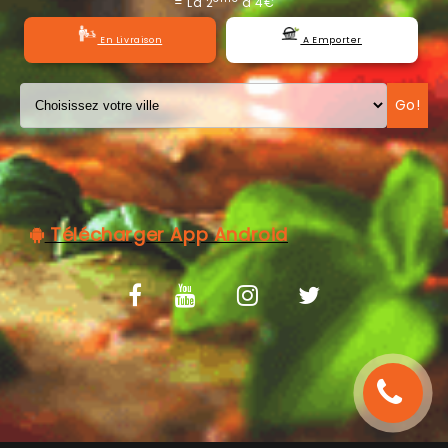
= La 2
à 4€
C.G.V
En Livraison
A Emporter
Go!
Télécharger App Android