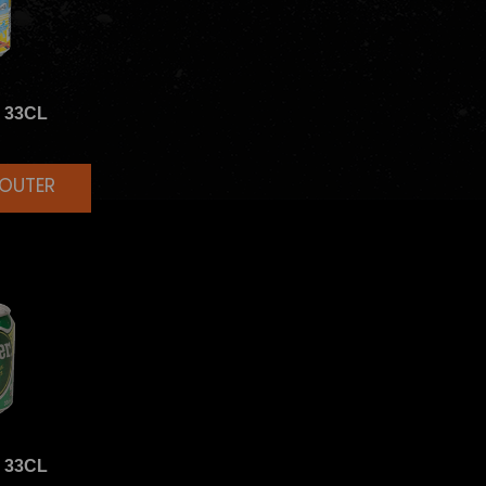
O
33CL
JOUTER
R
33CL