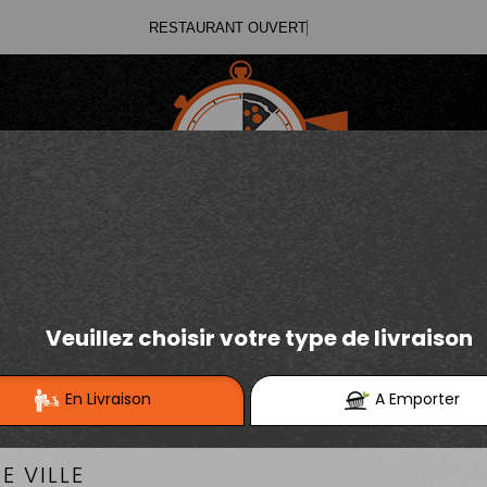
RES
03.21.02.70.11
E
Se connecter / S'inscrire
03.21.25.91.12
BOISSONS