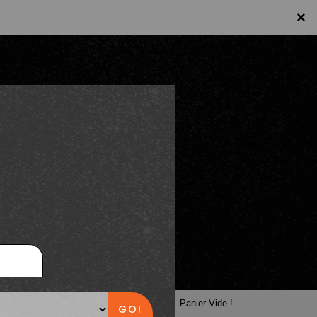
×
×
Panier
Panier Vide !