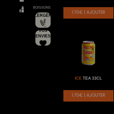
BOISSONS
1.70€ | AJOUTER
ALLERGÈNES
VOS
ENVIES
ICE
TEA 33CL
1.70€ | AJOUTER