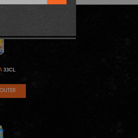
A
33CL
JOUTER