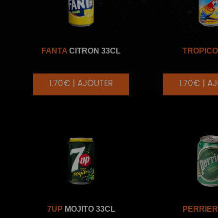
FANTA
CITRON 33CL
TROPIC
1.70€ | AJOUTER
1.70€ | A
7UP
MOJITO 33CL
PERRIE