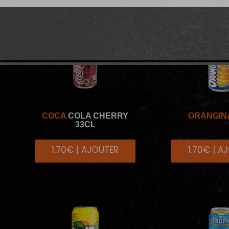
COCA
COLA CHERRY
ORANGIN
33CL
1.70€ | AJOUTER
1.70€ | A