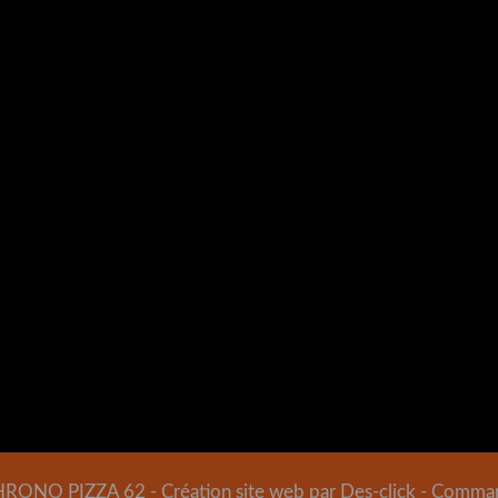
HRONO PIZZA 62
- Création site web par
Des-click
-
Command