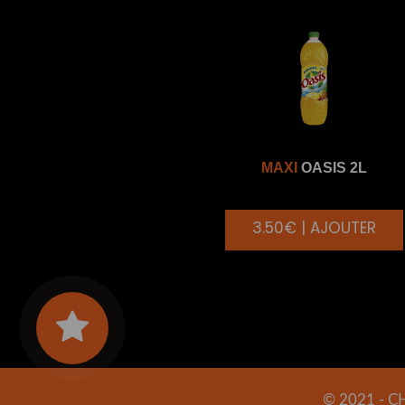
MAXI
OASIS 2L
3.50€ | AJOUTER
© 2021 -
C