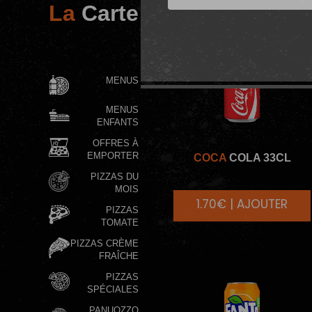
La
Carte
PROMO DE
FOLIE
MENUS
MENUS
ENFANTS
OFFRES À
EMPORTER
COCA
COLA 33CL
PIZZAS DU
MOIS
1.70€ | AJOUTER
PIZZAS
TOMATE
PIZZAS CRÈME
FRAÎCHE
PIZZAS
SPÉCIALES
PANUOZZO