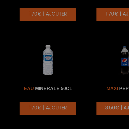
1.70€ | AJOUTER
1.70€ | A
EAU
MINERALE 50CL
MAXI
PEPS
1.70€ | AJOUTER
3.50€ | A