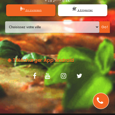
= La 2
à 4€
C.G.V
En Livraison
A Emporter
Go!
Télécharger App Android