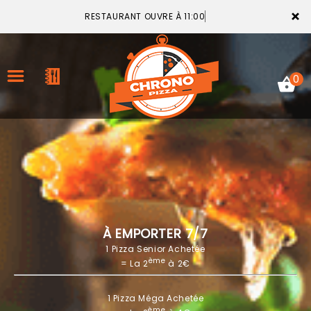
×
RESTAURANT OUVRE À 11:00
0
ACCUEIL
LA CARTE
VOTRE COMPTE
À EMPORTER 7/7
1 Pizza Senior Achetée
NOTRE RESTAURANT
ème
= La 2
à 2€
VOS AVIS
1 Pizza Méga Achetée
MENTIONS LÉGALES
ème