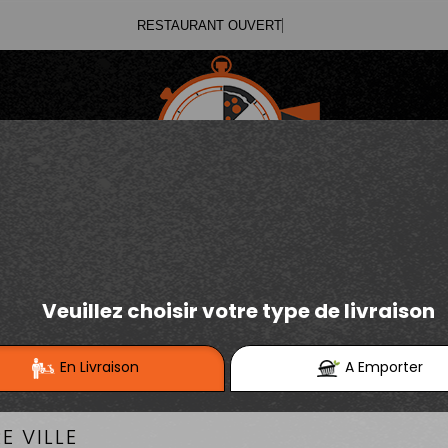
RESTAURANT
03.21.02.70.11
E
Se connecter / S'inscrire
03.21.25.91.12
GLACES