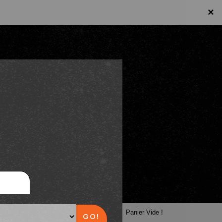
×
×
Panier
Panier Vide !