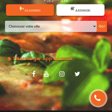
= La 2
à 4€
C.G.V
En Livraison
A Emporter
Go!
Télécharger App Android