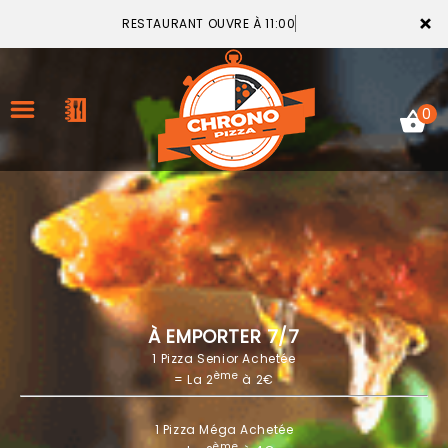
×
RESTAURANT OUVRE À 11:00
0
ACCUEIL
LA CARTE
VOTRE COMPTE
À EMPORTER 7/7
1 Pizza Senior Achetée
NOTRE RESTAURANT
ème
= La 2
à 2€
VOS AVIS
1 Pizza Méga Achetée
MENTIONS LÉGALES
ème