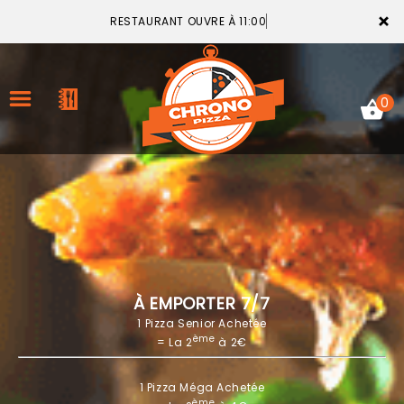
×
RESTAURANT OUVRE À 11:00
0
ACCUEIL
LA CARTE
VOTRE COMPTE
À EMPORTER 7/7
1 Pizza Senior Achetée
NOTRE RESTAURANT
ème
= La 2
à 2€
VOS AVIS
1 Pizza Méga Achetée
MENTIONS LÉGALES
ème