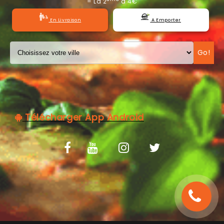
= La 2
à 4€
C.G.V
En Livraison
A Emporter
Go!
Télécharger App Android