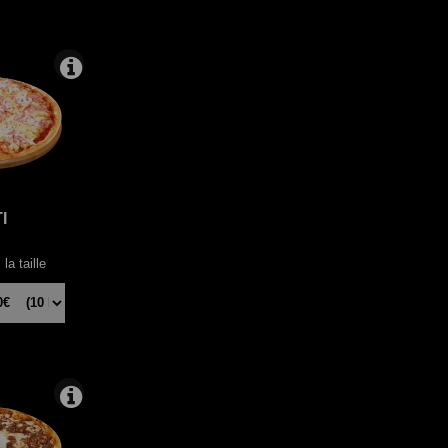
I
la taille