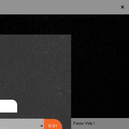
×
×
Panier
Panier Vide !