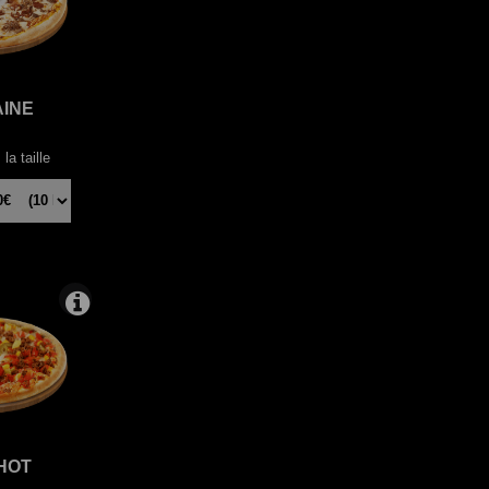
AINE
la taille
HOT