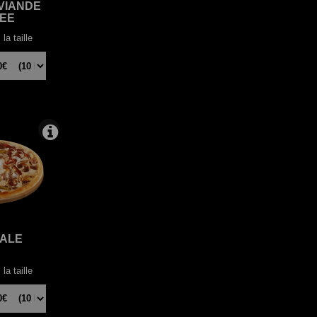
VIANDE
EE
la taille
TALE
la taille