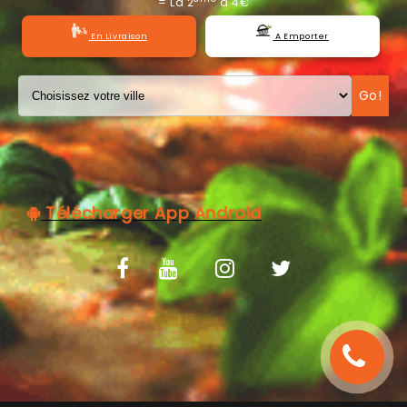
= La 2
à 4€
C.G.V
En Livraison
A Emporter
Go!
Télécharger App Android