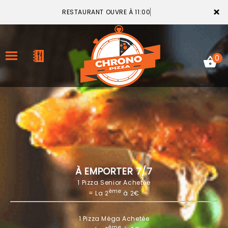
×
RESTAURANT OUVRE À 11:00
0
ACCUEIL
LA CARTE
VOTRE COMPTE
À EMPORTER 7/7
1 Pizza Senior Achetée
NOTRE RESTAURANT
ème
= La 2
à 2€
VOS AVIS
1 Pizza Méga Achetée
MENTIONS LÉGALES
ème