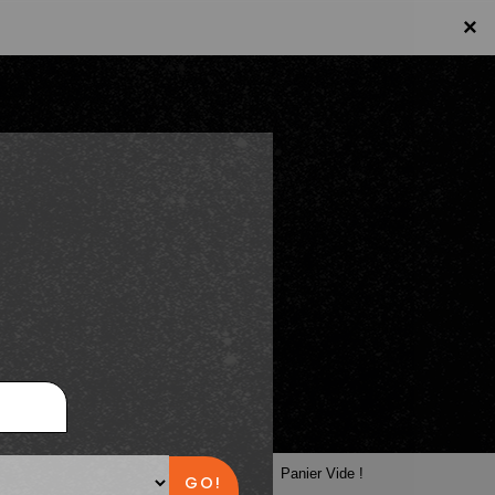
×
×
Panier
Panier Vide !