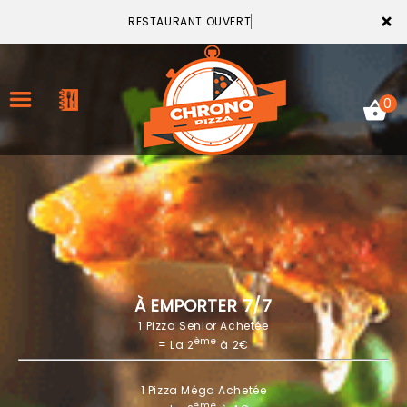
×
RESTAURANT OUVERT
0
ACCUEIL
LA CARTE
VOTRE COMPTE
À EMPORTER 7/7
1 Pizza Senior Achetée
NOTRE RESTAURANT
ème
= La 2
à 2€
VOS AVIS
1 Pizza Méga Achetée
MENTIONS LÉGALES
ème