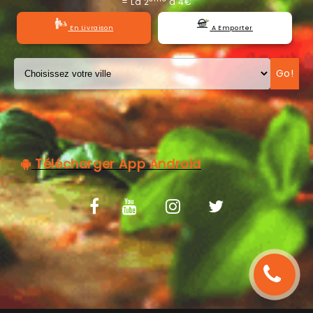
= La 2
à 4€
C.G.V
En Livraison
A Emporter
Go!
Télécharger App Android