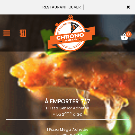
×
RESTAURANT OUVERT
0
ACCUEIL
LA CARTE
VOTRE COMPTE
À EMPORTER 7/7
1 Pizza Senior Achetée
NOTRE RESTAURANT
ème
= La 2
à 2€
VOS AVIS
1 Pizza Méga Achetée
MENTIONS LÉGALES
ème