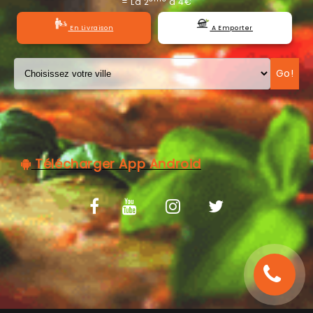
= La 2
à 4€
C.G.V
En Livraison
A Emporter
Go!
Télécharger App Android